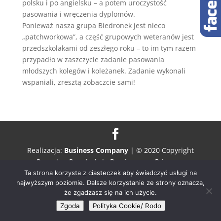
polsku i po angielsku – a potem uroczystość
pasowania i wręczenia dyplomów.
Ponieważ nasza grupa Biedronek jest nieco
„patchworkowa”, a część grupowych weteranów jest
przedszkolakami od zeszłego roku – to im tym razem
przypadło w zaszczycie zadanie pasowania
młodszych kolegów i koleżanek. Zadanie wykonali
wspaniali, zresztą zobaczcie sami!
Realizacja:
Business Company
| © 2020 Copyright
Prywatne Przedszkole Dwujęzyczne Primrose
Ta strona korzysta z ciasteczek aby świadczyć usługi na
najwyższym poziomie. Dalsze korzystanie ze strony oznacza,
że zgadzasz się na ich użycie.
Zgoda
Polityka Cookie/ Rodo