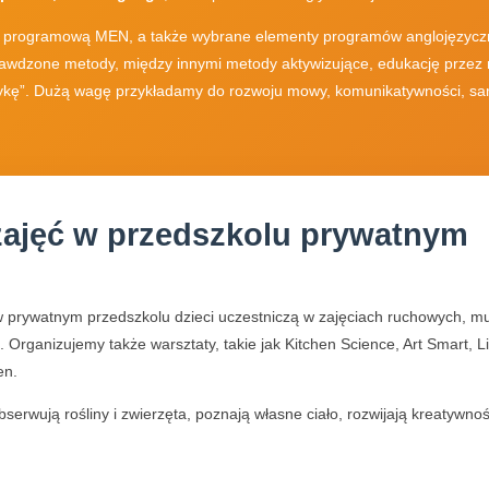
 programową MEN, a także wybrane elementy programów anglojęzyczn
wdzone metody, między innymi metody aktywizujące, edukację przez ru
ykę”. Dużą wagę przykładamy do rozwoju mowy, komunikatywności, samo
zajęć w przedszkolu prywatnym
prywatnym przedszkolu dzieci uczestniczą w zajęciach ruchowych, mu
 Organizujemy także warsztaty, takie jak Kitchen Science, Art Smart, L
en.
bserwują rośliny i zwierzęta, poznają własne ciało, rozwijają kreatywn