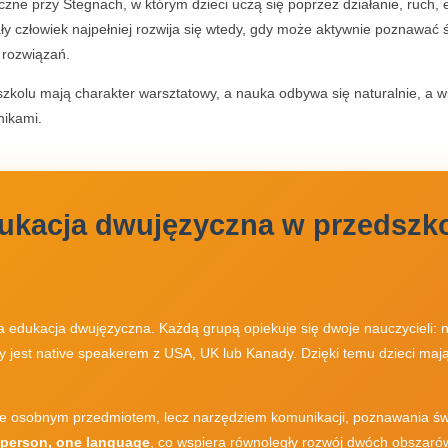
iczne przy Stegnach, w którym dzieci uczą się poprzez działanie, ruch
y człowiek najpełniej rozwija się wtedy, gdy może aktywnie poznawać 
 rozwiązań.
zkolu mają charakter warsztatowy, a nauka odbywa się naturalnie, a 
nikami.
ukacja dwujęzyczna w przedszk
a edukacja dwujęzyczna. Każdą grupą opiekuje się dwoje nauczycieli: 
ry jest native speakerem z USA, UK lub Kanady. Dzięki temu dzieci mają
nie osobnym przedmiotem, lecz narzędziem komunikacji, poznawania świa
person, one language
, co wspiera równoległy rozwój dwóch obszaró