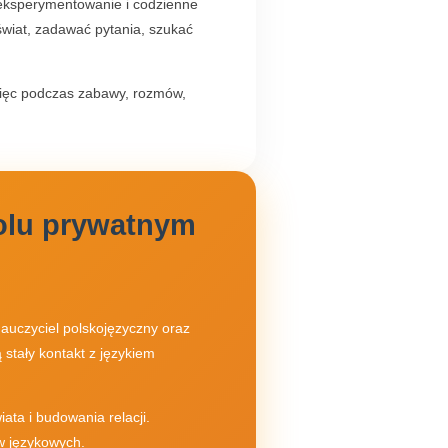
, eksperymentowanie i codzienne
świat, zadawać pytania, szukać
więc podczas zabawy, rozmów,
olu prywatnym
nauczyciel polskojęzyczny oraz
 stały kontakt z językiem
ta i budowania relacji.
w językowych.