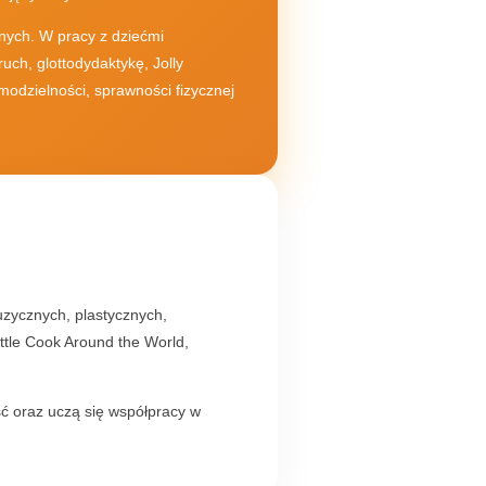
ych. W pracy z dziećmi
ch, glottodydaktykę, Jolly
dzielności, sprawności fizycznej
zycznych, plastycznych,
ittle Cook Around the World,
ość oraz uczą się współpracy w