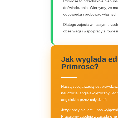
Primrose to przedszkole niepubl
doświadczenia. Wierzymy, że mał
odpowiedzi i próbować własnych
Dlatego zajęcia w naszym przeds
obserwacji i współpracy z rówieś
Jak wygląda ed
Primrose?
Naszą specjalizacją jest prawdziw
nauczyciel angielskojęzyczny, któ
angielskim przez cały dzień.
Język obcy nie jest u nas wyłącz
Pracujemy zgodnie z zasadą
one 