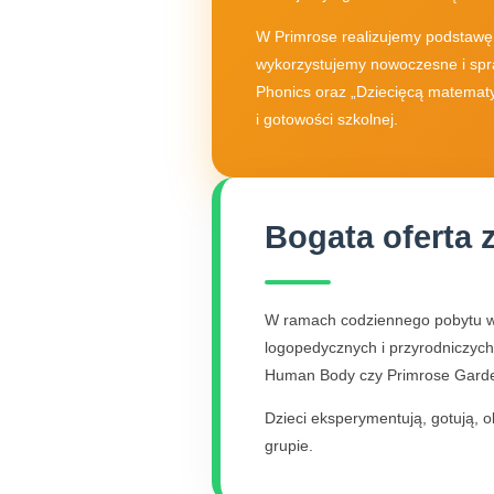
W Primrose realizujemy podstawę
wykorzystujemy nowoczesne i spra
Phonics oraz „Dziecięcą matemat
i gotowości szkolnej.
Bogata oferta 
W ramach codziennego pobytu w 
logopedycznych i przyrodniczych.
Human Body czy Primrose Gard
Dzieci eksperymentują, gotują, o
grupie.