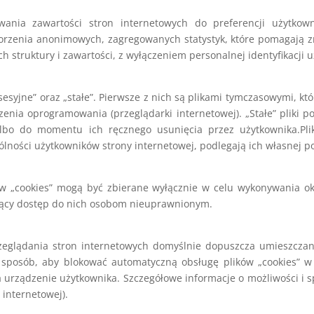
wania zawartości stron internetowych do preferencji użytkowni
orzenia anonimowych, zagregowanych statystyk, które pomagają zr
h struktury i zawartości, z wyłączeniem personalnej identyfikacji 
sesyjne” oraz „stałe”. Pierwsze z nich są plikami tymczasowymi, kt
zenia oprogramowania (przeglądarki internetowej). „Stałe” pliki p
albo do momentu ich ręcznego usunięcia przez użytkownika.Plik
ólności użytkowników strony internetowej, podlegają ich własnej po
 „cookies” mogą być zbierane wyłącznie w celu wykonywania okre
jący dostęp do nich osobom nieuprawnionym.
eglądania stron internetowych domyślnie dopuszcza umieszczani
 sposób, aby blokować automatyczną obsługę plików „cookies” w 
urządzenie użytkownika. Szczegółowe informacje o możliwości i s
internetowej).