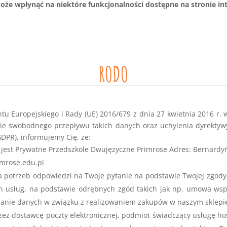
oże wpłynąć na niektóre funkcjonalności dostępne na stronie in
RODO
tu Europejskiego i Rady (UE) 2016/679 z dnia 27 kwietnia 2016 r. 
e swobodnego przepływu takich danych oraz uchylenia dyrektywy
GDPR), informujemy Cię, że:
jest Prywatne Przedszkole Dwujęzyczne Primrose
Adres: Bernardy
imrose.edu.pl
potrzeb odpowiedzi na Twoje pytanie na podstawie Twojej zgody (
h usług, na podstawie odrębnych zgód takich jak np. umowa wspó
zanie danych w związku z realizowaniem zakupów w naszym sklepi
z dostawcę poczty elektronicznej, podmiot świadczący usługę ho