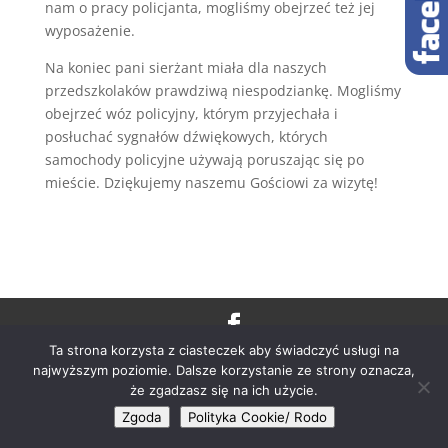
nam o pracy policjanta, mogliśmy obejrzeć też jej
wyposażenie.
Na koniec pani sierżant miała dla naszych
przedszkolaków prawdziwą niespodziankę. Mogliśmy
obejrzeć wóz policyjny, którym przyjechała i
posłuchać sygnałów dźwiękowych, których
samochody policyjne używają poruszając się po
mieście. Dziękujemy naszemu Gościowi za wizytę!
Ta strona korzysta z ciasteczek aby świadczyć usługi na
Realizacja:
Business Company
| © 2020 Copyright
najwyższym poziomie. Dalsze korzystanie ze strony oznacza,
Prywatne Przedszkole Dwujęzyczne Primrose
że zgadzasz się na ich użycie.
Zgoda
Polityka Cookie/ Rodo