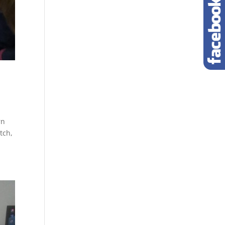
rn
tch,