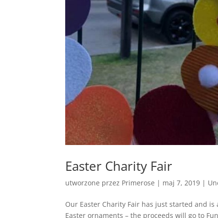
Easter Charity Fair
utworzone przez
Primerose
|
maj 7, 2019
|
Un
Our Easter Charity Fair has just started and i
Easter ornaments – the proceeds will go to F