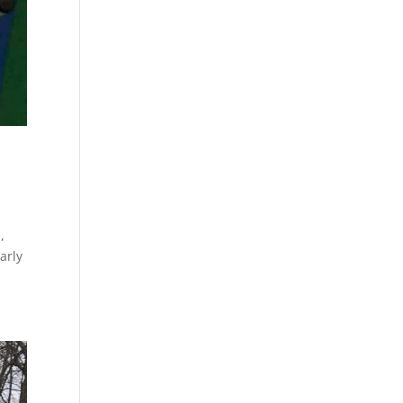
,
arly